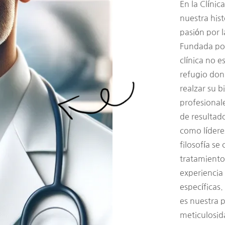
En la Clínica
nuestra his
pasión por l
Fundada por
clínica no e
refugio dond
realzar su 
profesionale
de resultad
como lídere
filosofía se
tratamiento
experiencia
específicas.
es nuestra 
meticulosid